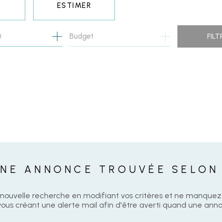
ESTIMER
n
1
Budget
FILT
O PRO
NE ANNONCE TROUVÉE SELON
nouvelle recherche en modifiant vos critères et ne manque
us créant une alerte mail afin d'être averti quand une anno