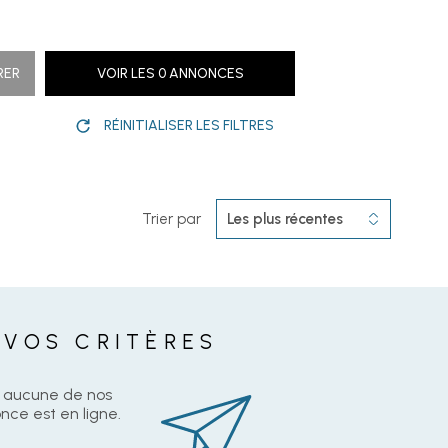
BIENS VEND
RER
VOIR LES
0
ANNONCES
CONTACT
RÉINITIALISER LES FILTRES
Trier par
Les plus récentes
 VOS CRITÈRES
z aucune de nos
nce est en ligne.