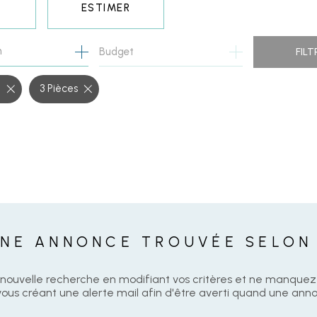
ESTIMER
n
1
Budget
FILT
O PRO
t
3 Pièces
NE ANNONCE TROUVÉE SELON
nouvelle recherche en modifiant vos critères et ne manque
us créant une alerte mail afin d'être averti quand une anno