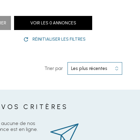
BIENS VEND
RER
VOIR LES
0
ANNONCES
CONTACT
RÉINITIALISER LES FILTRES
Trier par
Les plus récentes
 VOS CRITÈRES
z aucune de nos
nce est en ligne.