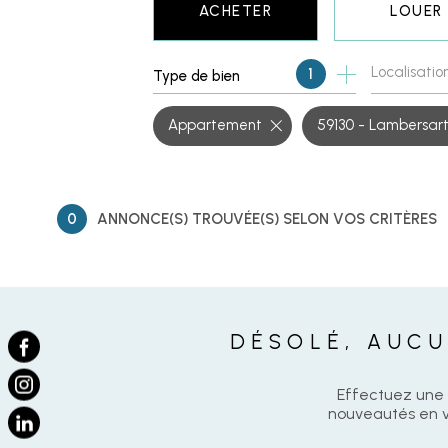
ACHETER
LOUER
Localisatio
1
Type de bien
CLASSIQUE
DE L'IMM
Appartement
59130 - Lambersar
0
ANNONCE(S) TROUVÉE(S) SELON VOS CRITÈRES
DÉSOLÉ, AUCU
Effectuez une 
nouveautés en vo