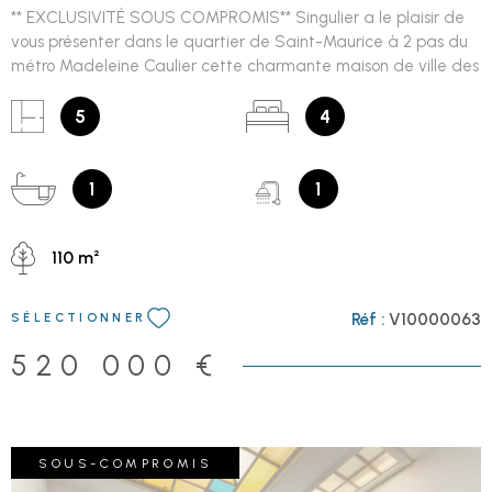
** EXCLUSIVITÉ SOUS COMPROMIS** Singulier a le plaisir de
vous présenter dans le quartier de Saint-Maurice à 2 pas du
métro Madeleine Caulier cette charmante maison de ville des
années 1900 entièrement rénovée entre 2021 et 2026. Ce bien
rare, clés en main, est situé dans une rue très peu passante.
5
4
Cette maison familiale propose au RDC une entrée
permettant de garer un vélo, un WC avec lave-mains, une
pièce de vie de plus de 45 m² traversante et très lumineuse.
1
1
Vous apprécierez son cachet : Parquet chêne massif point de
Hongrie, cheminée insert d'angle, cheminée en marbre
110 m²
décorative, grands placards d'époque, moulures. Elle se
poursuit par une grande cuisine dinatoire avec grands velux
electriques donnant sur sa cour paysagée sans vis-à-vis de
Réf :
V10000063
SÉLECTIONNER
40 m2. Une buanderie attenante facilite votre quotidien. Petit
bonus : une grande baie vitrée que l'on peut ouvrir
520 000 €
intégralement pour profiter pleinement des beaux jours. Aux 2
étages, vous trouverez 4 chambres dont 2 de plus de 15 m2 sur
parquet d'origine, + 2 chambres avec mezzanines pour le
couchage, ainsi qu'un palier pouvant faire office de bureau ou
SOUS-COMPROMIS
de salle de jeux. Ses nombreux rangements sur-mesure en