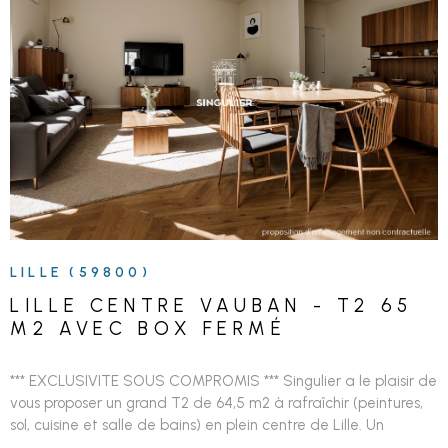
adresse prestigieuse. Un patrimoine fort. Une optimisation
fiscale maîtrisée. Contactez-nous pour les disponibilités et les
plans des lots du T1bis au T4. Un local commercial et un
bureau. Livraison T4 2027
VOIR LE BIEN
LILLE (59800)
LILLE CENTRE VAUBAN - T2 65
M2 AVEC BOX FERMÉ
*** EXCLUSIVITE SOUS COMPROMIS *** Singulier a le plaisir de
vous proposer un grand T2 de 64,5 m2 à rafraîchir (peintures,
sol, cuisine et salle de bains) en plein centre de Lille. Un
emplacement stratégique au coeur de la Catho, entre