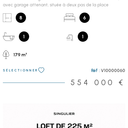
avec garage attenant, située à deux pas de la place
Alexandre Dumas à Lille, entre Saint-Maurice Pellevoisin et le
Vieux-Mons. Implantée dans une jolie rue calme et
8
6
résidentielle, la maison bénéficie d’un emplacement idéal, à
proximité immédiate des commerces, écoles, métro et grands
axes. Au rez-de-chaussée, vous découvrirez une double
1
1
réception de caractère ayant conservé tout le charme de
l’ancien : parquet huilé, vitraux d’époque et belle hauteur sous
179 m²
plafond de 3,17 m. La pièce de vie se prolonge par une
véranda lumineuse, une cuisine équipée et une buanderie. Le
salon est équipé d’un poêle à bois, idéal pour les soirées d’hiver,
Réf :
V10000060
SÉLECTIONNER
ainsi que d’une climatisation réversible pour un confort optimal
en été. Un WC avec lave-mains et un accès direct au garage
554 000 €
attenant complètent ce niveau. À l’extérieur, vous profiterez
d’un jardin de 80 m² exposé sud-ouest, parfait pour profiter
des beaux jours. Au 1er étage, vous profiterez de 3 chambres
sur plancher huilé, d’une grande salle de bains et d’un WC. Au
2e étage, de 3 chambres supplémentaires, d’une salle de
douche, d’un WC et d’une buanderie. Au 3e étage, environ 45
m² avec une belle hauteur sous plafond sur plancher d'origine