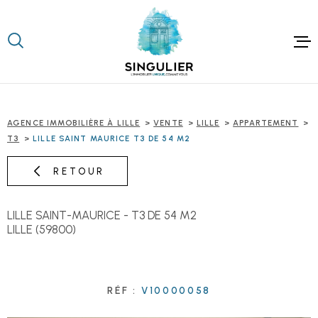
Aller
Aller
Aller
Aller
à
à
au
au
:
la
menu
contenu
recherche
principal
ACCUEIL
ACHETER
AGENCE IMMOBILIÈRE À LILLE
VENTE
LILLE
APPARTEMENT
T3
LILLE SAINT MAURICE T3 DE 54 M2
LOUER
RETOUR
IMMOBILIER
PROFESSION
LILLE SAINT-MAURICE - T3 DE 54 M2
ESTIMER
LILLE (59800)
NOTRE PHIL
BIENS VEND
RÉF :
V10000058
CONTACT