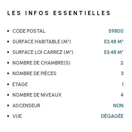
LES INFOS
ESSENTIELLES
CODE POSTAL
59800
Caractérisque
Valeurs
SURFACE HABITABLE (M²)
53,48 M²
SURFACE LOI CARREZ (M²)
53,48 M²
NOMBRE DE CHAMBRE(S)
2
NOMBRE DE PIÈCES
3
ETAGE
1
NOMBRE DE NIVEAUX
4
ASCENSEUR
NON
VUE
DÉGAGÉE